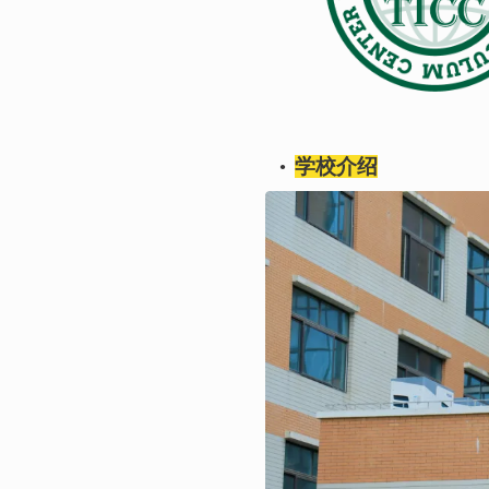
学校介绍
●